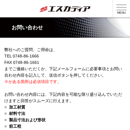
MENU
お問い合わせ
製品情報
製造部門
弊社へのご質問、ご用命は、
TEL 0748-86-1666
企業情報
採用情報
FAX 0748-86-1661
までご連絡いただくか、下記メールフォームに必要事項とお問い
合わせ内容を記入して、送信ボタンを押してください。
※がある箇所は必須項目です。
個人情報の取扱について
お問い合わせ内容には、下記内容を可能な限り盛り込んでいただ
けますと回答がスムーズに行えます。
加工材質
材料寸法
製品寸法および形状
前工程